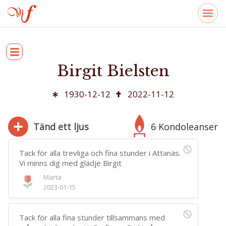
Birgit Bielsten
1930-12-12
2022-11-12
Tänd ett ljus
6 Kondoleanser
Tack för alla trevliga och fina stunder i Attanäs.
Vi minns dig med glädje Birgit
Marta
280
2023-01-15
Bifoga bild
Jag har läst och accepterar villkoren
Tack för alla fina stunder tillsammans med