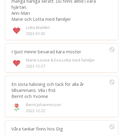
många härliga skratt. Du finns alltid i våra
Spara
hjärtan.
Ann-Mari
Marie och Lotta med familjer
Välj bakgrund
Symbol
Lotta Waldén
2023-01-02
I ljust minne bevarad kära moster
Marie-Louise & Eva-Lotta med familjer
2022-12-27
En sista hälsning och tack för alla år
tillsammans. Vila i frid.
Bernt och Yvonne
Bernt Johannesson
2022-12-22
Våra tankar finns hos Dig