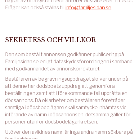
någon av dina systemleverantörer Adstate eller Timecut.
Frågor kan också ställas till
info@familjesidan.se
SEKRETESS OCH VILLKOR
Den som beställt annonsen godkänner publicering på
Familjesidan.se enligt dataskyddsförordningen i samband
med godkännandet av annonskorrekturet.
Beställaren av begravningsuppdraget skriver under på
att denne har dödsboets uppdrag att genomföra
beställningen samt att i förekommande fall upprätta en
dödsannons. Då oklarheter om beställaren företräder
samtliga i dödsbodelägare skall samtycke inhämtas vid
införande av namn i dödsannonsen, detsamma gäller för
personer utanför dödsbodelägarkretsen.
Utöver den avlidnes namn är inga andra namn sökbara på