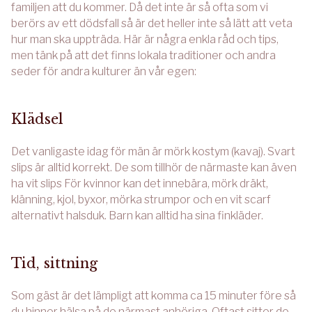
familjen att du kommer. Då det inte är så ofta som vi
berörs av ett dödsfall så är det heller inte så lätt att veta
hur man ska uppträda. Här är några enkla råd och tips,
men tänk på att det finns lokala traditioner och andra
seder för andra kulturer än vår egen:
Klädsel
Det vanligaste idag för män är mörk kostym (kavaj). Svart
slips är alltid korrekt. De som tillhör de närmaste kan även
ha vit slips För kvinnor kan det innebära, mörk dräkt,
klänning, kjol, byxor, mörka strumpor och en vit scarf
alternativt halsduk. Barn kan alltid ha sina finkläder.
Tid, sittning
Som gäst är det lämpligt att komma ca 15 minuter före så
du hinner hälsa på de närmast anhöriga. Oftast sitter de