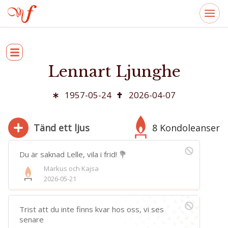
Lennart Ljunghe
1957-05-24
2026-04-07
Tänd ett ljus
8 Kondoleanser
Du är saknad Lelle, vila i frid! 💐
Markus och Kajsa
2026-05-21
280
Bifoga bild
Trist att du inte finns kvar hos oss, vi ses
Jag har läst och accepterar villkoren
senare