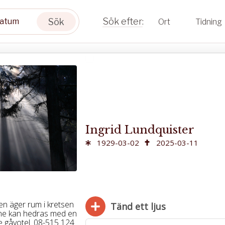
Sök
Ort
Tidning
Ingrid Lundquister
1929-03-02
2025-03-11
n äger rum i kretsen
Tänd ett ljus
inne kan hedras med en
le gåvotel. 08-515 124