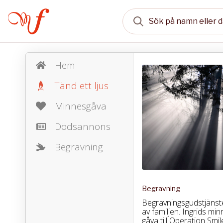
Hem
Tänd ett ljus
Minnesgåva
Dödsannons
Begravning
Begravning
Begravningsgudstjänste
av familjen. Ingrids m
gåva till Operation Smi