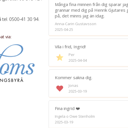
Många fina minnen från dig sparar jag 
grannar med dig på Henrik Gjutares g
på, det minns jag än idag.
tel. 0500-41 30 94.
Anna-Carin Gustavsson
Bifoga 
2025-04-25
t via:
Jag har läst och accepterar villkore
Vila i frid, Ingrid!
Spara
Per
2025-04-04
Kommer sakna dig.
Jonas
2025-03-19
Fina ingrid ❤️
Ingela o Owe Stenholm
2025-03-19