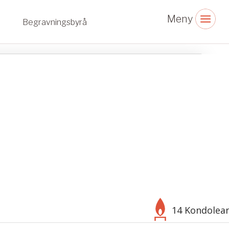
Begravningsbyrå
14 Kondolea
Välj bakgrund
Symbol