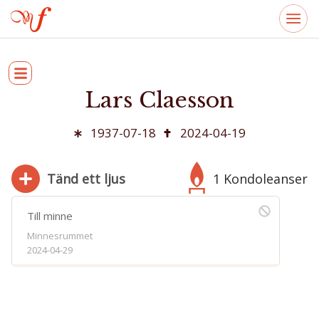
Lars Claesson
1937-07-18
2024-04-19
Tänd ett ljus
1 Kondoleanser
Till minne
Minnesrummet
2024-04-29
280
Bifoga bild
Jag har läst och accepterar villkoren