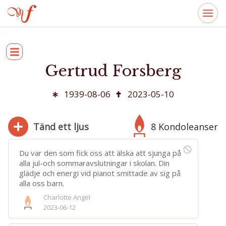
Gertrud Forsberg
1939-08-06
2023-05-10
Tänd ett ljus
8 Kondoleanser
Du var den som fick oss att älska att sjunga på
alla jul-och sommaravslutningar i skolan. Din
glädje och energi vid pianot smittade av sig på
280
alla oss barn.
Bifoga bild
Charlotte Angel
2023-06-12
Jag har läst och accepterar villkoren