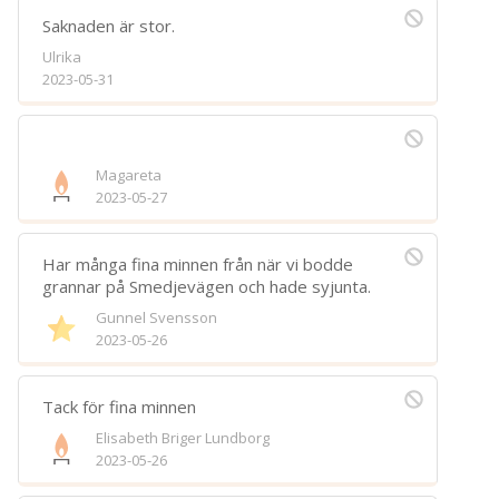
Spara
Saknaden är stor.
Ulrika
Välj bakgrund
Symbol
2023-05-31
Magareta
2023-05-27
Har många fina minnen från när vi bodde
grannar på Smedjevägen och hade syjunta.
Gunnel Svensson
2023-05-26
Tack för fina minnen
Elisabeth Briger Lundborg
2023-05-26