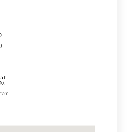
0
d
till
00.
.com