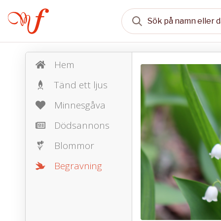
Hem
Tänd ett ljus
Minnesgåva
Dödsannons
Blommor
Begravning