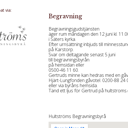
t via:
Begravning
Begravningsgudstjänsten
äger rum måndagen den 12 juni kl. 11.0
i Säters kyrka.
Efter urnsättning inbjuds till minnesstun
på Karstorp.
Svar om deltagande senast 5 juni
till begravningsbyrån
på hemsidan eller
0500-46 11 60.
Gertruds minne kan hedras med en gåva 
Hjärt-Lungfonden gåvotel. 0200-88 24 
eller via byråns hemsida.
Tänd ett ljus för Gertrud på hultstroms
Hultströms Begravningsbyrå