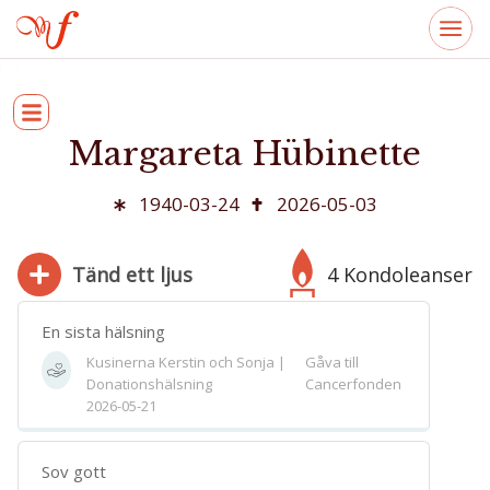
Margareta Hübinette
1940-03-24
2026-05-03
Tänd ett ljus
4 Kondoleanser
En sista hälsning
Kusinerna Kerstin och Sonja |
Gåva till
Donationshälsning
Cancerfonden
280
2026-05-21
Bifoga bild
Jag har läst och accepterar villkoren
Sov gott