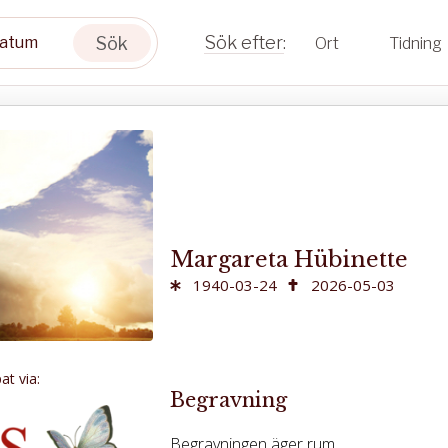
Sök
Ort
Tidning
Margareta Hübinette
1940-03-24
2026-05-03
t via:
Begravning
Begravningen äger rum