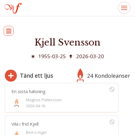
Kjell Svensson
1955-03-25
2026-03-20
Tänd ett ljus
24 Kondoleanser
En sista hälsning.
Magnus Pettersson
2026-04-16
280
Bifoga bild
Vila i frid Kjell
Jag har läst och accepterar villkoren
Bert o Inger