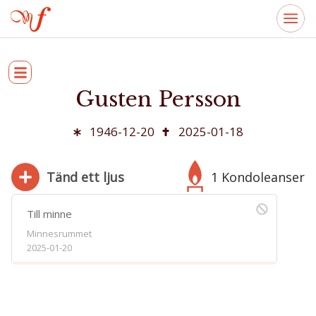
Gusten Persson
1946-12-20
2025-01-18
Tänd ett ljus
1 Kondoleanser
Till minne
Minnesrummet
2025-01-20
280
Bifoga bild
Jag har läst och accepterar villkoren