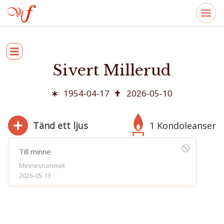
Sivert Millerud
1954-04-17
2026-05-10
Tänd ett ljus
1 Kondoleanser
Till minne
Minnesrummet
2026-05-13
280
Bifoga bild
Jag har läst och accepterar villkoren