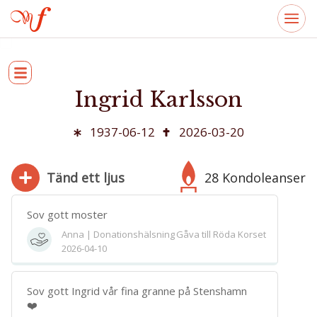
Ingrid Karlsson
1937-06-12
2026-03-20
Tänd ett ljus
28 Kondoleanser
Sov gott moster
Anna | Donationshälsning
Gåva till Röda Korset
2026-04-10
280
Bifoga bild
Sov gott Ingrid vår fina granne på Stenshamn
Jag har läst och accepterar villkoren
❤️