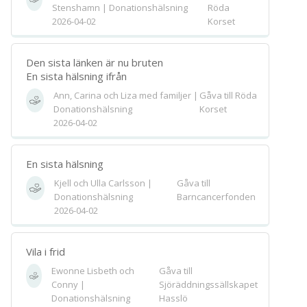
Stenshamn | Donationshälsning
Röda
2026-04-02
Korset
Den sista länken är nu bruten
En sista hälsning ifrån
Ann, Carina och Liza med familjer |
Gåva till Röda
Donationshälsning
Korset
2026-04-02
En sista hälsning
Kjell och Ulla Carlsson |
Gåva till
Donationshälsning
Barncancerfonden
2026-04-02
Vila i frid
Ewonne Lisbeth och
Gåva till
Conny |
Sjöräddningssällskapet
Donationshälsning
Hasslö