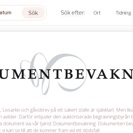
Sök
Ort
Tidning
Livsarkiv och gåvobrev på ett säkert ställe är självklart. Men lika 
avlider. Därför erbjuder den auktoriserade begravningsbyrån b
iga dokument via vår tjänst Dokumentbevakning. Dokumenten be
 vi kan se till att de kommer fram vid ett dödsfall.