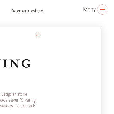
Begravningsbyrå
viktigt är att de
åde säker förvaring
vakas per automatik