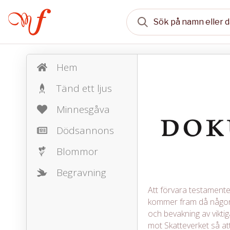
Hem
Tänd ett ljus
Minnesgåva
Dödsannons
Blommor
Begravning
Att förvara testamente, 
kommer fram då någon 
och bevakning av vikt
mot Skatteverket så att