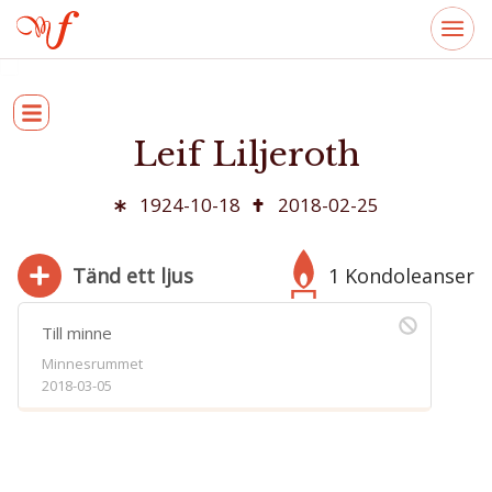
Leif Liljeroth
1924-10-18
2018-02-25
Tänd ett ljus
1 Kondoleanser
Till minne
Minnesrummet
2018-03-05
280
Bifoga bild
Jag har läst och accepterar villkoren