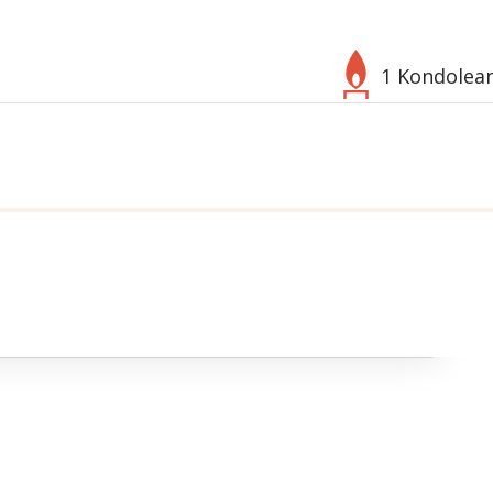
1 Kondolea
Välj bakgrund
Symbol
280
bild
n