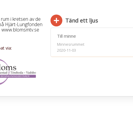
rum i kretsen av de
Tänd ett ljus
på Hjärt-Lungfonden
0. www.blomsmtv.se
Till minne
Minnesrummet
t via:
2020-11-03
Bifoga 
Jag har läst och accepterar villkore
Spara