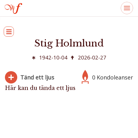
Stig Holmlund
1942-10-04
2026-02-27
Tänd ett ljus
0 Kondoleanser
Här kan du tända ett ljus
280
Bifoga bild
Jag har läst och accepterar villkoren