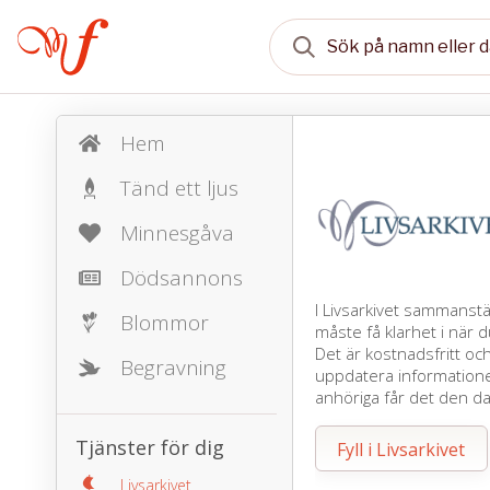
Hem
Tänd ett ljus
Minnesgåva
Dödsannons
I Livsarkivet sammanst
Blommor
måste få klarhet i när d
Det är kostnadsfritt oc
Begravning
uppdatera informationen
anhöriga får det den d
Tjänster för dig
Fyll i Livsarkivet
Livsarkivet