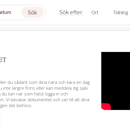
Sök
Ort
Tidning
äller du sådant som dina nära och kära en dag
u inte längre finns eller kan meddela dig själv.
h du kan när som helst logga in och
. Vi bevakar dokumentet och ser till att dina
agen det behövs.