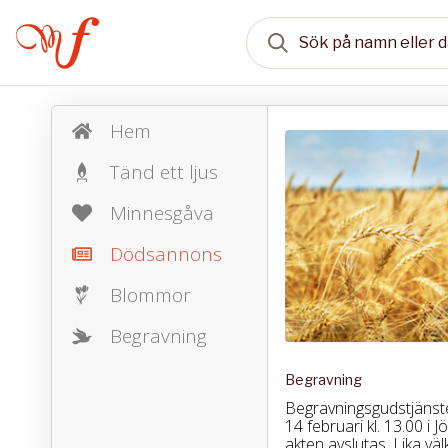
Hem
Tänd ett ljus
Minnesgåva
Dödsannons
Blommor
Begravning
Begravning
Begravningsgudstjänst
14 februari kl. 13.00 i J
akten avslutas. Lika v