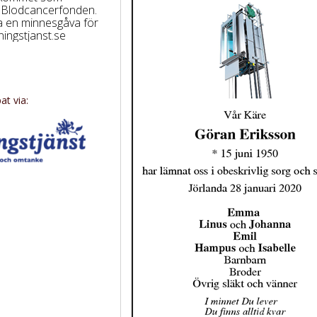
l Blodcancerfonden.
na en minnesgåva för
ingstjanst.se
t via: