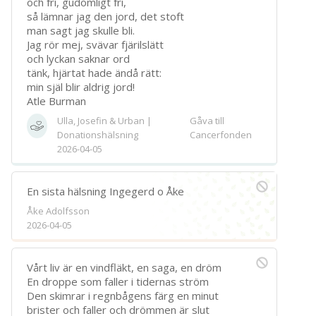
och fri, gudomligt fri,
så lämnar jag den jord, det stoft
man sagt jag skulle bli.
Jag rör mej, svävar fjärilslätt
och lyckan saknar ord
tänk, hjärtat hade ändå rätt:
min själ blir aldrig jord!
Atle Burman
Ulla, Josefin & Urban |
Gåva till
Donationshälsning
Cancerfonden
2026-04-05
En sista hälsning Ingegerd o Åke
Åke Adolfsson
2026-04-05
Vårt liv är en vindfläkt, en saga, en dröm
En droppe som faller i tidernas ström
Den skimrar i regnbågens färg en minut
brister och faller och drömmen är slut