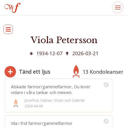
Viola Petersson
1934-12-07
2026-03-21
Tänd ett ljus
13 Kondoleanser
Älskade farmor/gammelfarmor, Du lever
vidare i våra tankar och minnen.
Josefine, Fabian, Victor och Gabriel
280
2026-04-09
Bifoga bild
Jag har läst och accepterar villkoren
Vila i frid farmor/gammelfarmor