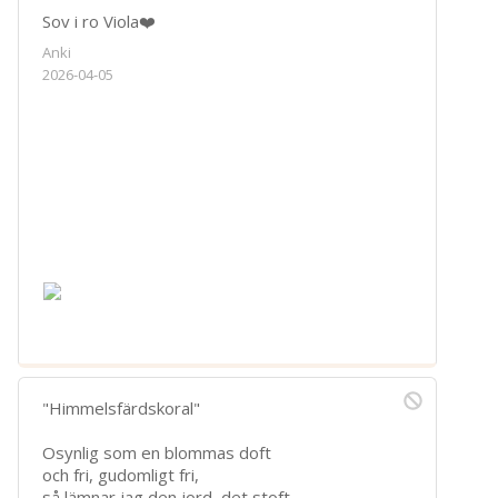
Sov i ro Viola❤️
Anki
2026-04-05
"Himmelsfärdskoral"
Osynlig som en blommas doft
och fri, gudomligt fri,
så lämnar jag den jord, det stoft