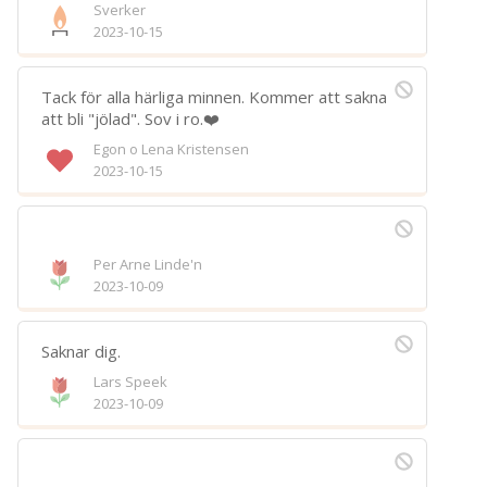
Sverker
Spara
2023-10-15
Välj bakgrund
Symbol
Tack för alla härliga minnen. Kommer att sakna
att bli "jölad". Sov i ro.❤️
Egon o Lena Kristensen
2023-10-15
Per Arne Linde'n
2023-10-09
Saknar dig.
Lars Speek
2023-10-09