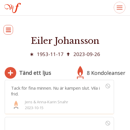
Eiler Johansson
1953-11-17
2023-09-26
Tänd ett ljus
8 Kondoleanser
Tack för fina minnen. Nu är kampen slut. Vila i
frid.
Jens & Anna-Karin Snahr
280
2023-10-15
Bifoga bild
Jag har läst och accepterar villkoren