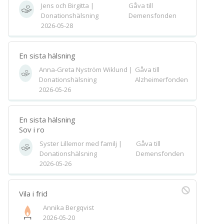
Jens och Birgitta |
Gåva till
Spara
Donationshälsning
Demensfonden
2026-05-28
Välj bakgrund
Symbol
En sista hälsning
Anna-Greta Nyström Wiklund |
Gåva till
Donationshälsning
Alzheimerfonden
2026-05-26
En sista hälsning
Sov i ro
Syster Lillemor med familj |
Gåva till
Donationshälsning
Demensfonden
2026-05-26
Vila i frid
Annika Bergqvist
2026-05-20