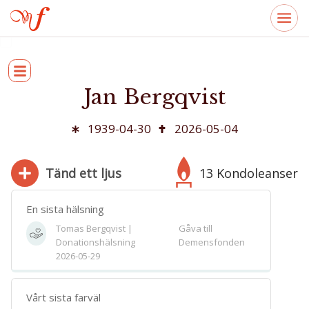
Jan Bergqvist
1939-04-30
2026-05-04
Tänd ett ljus
13 Kondoleanser
En sista hälsning
Tomas Bergqvist |
Gåva till
Donationshälsning
Demensfonden
280
2026-05-29
Bifoga bild
Jag har läst och accepterar villkoren
Vårt sista farväl