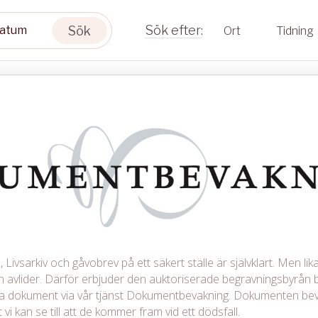
Sök
Ort
Tidning
Livsarkiv och gåvobrev på ett säkert ställe är självklart. Men lika 
avlider. Därför erbjuder den auktoriserade begravningsbyrån b
iga dokument via vår tjänst Dokumentbevakning. Dokumenten be
 vi kan se till att de kommer fram vid ett dödsfall.