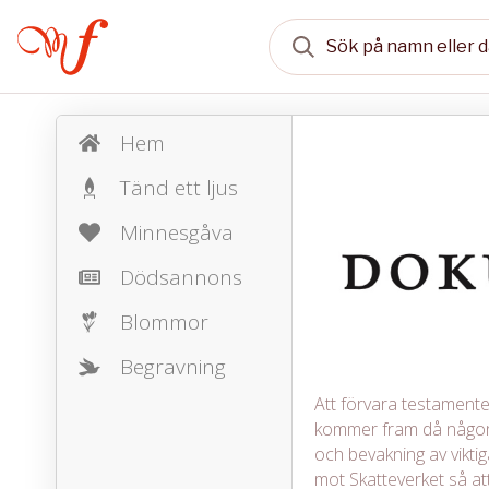
Hem
Tänd ett ljus
Minnesgåva
Dödsannons
Blommor
Begravning
Att förvara testamente, 
kommer fram då någon 
och bevakning av vikt
mot Skatteverket så att