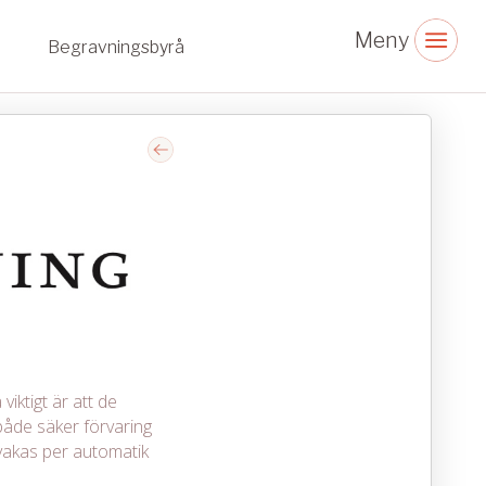
Begravningsbyrå
viktigt är att de
åde säker förvaring
vakas per automatik