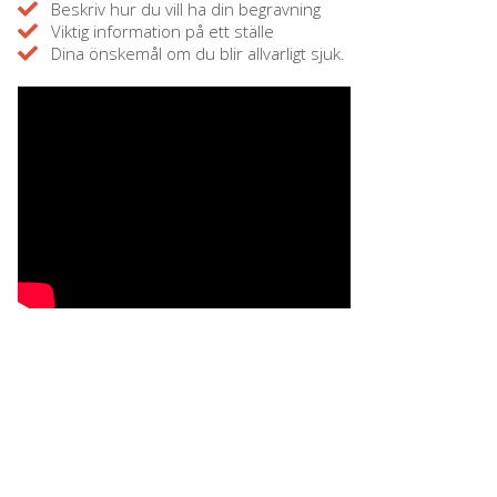
Beskriv hur du vill ha din begravning
Viktig information på ett ställe
Dina önskemål om du blir allvarligt sjuk.