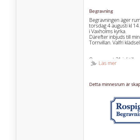
Begravning
Begravningen äger ru
torsdag 4 augusti kl 14
i Vaxholms kyrka.
Därefter inbjuds till m
Tornvillan. Valfri klädsel
Osa senast 31 juli till
Läs mer
08-255 400 eller via
Carl-Unos minnesrum 
rospiggensbegravning.
Detta minnesrum är skapa
Tänk gärna på Hjärt-L