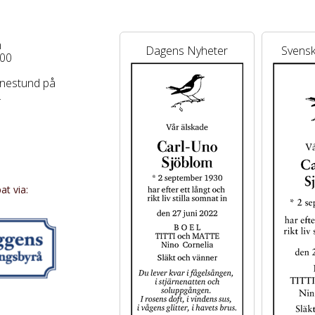
m
Dagens Nyheter
Svensk
.00
innestund på
.
på
se
t via:
ungfonden