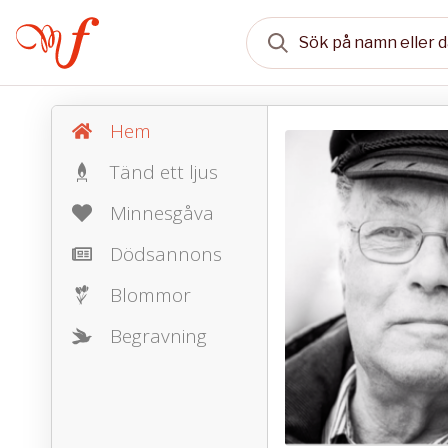
Hem
Tänd ett ljus
Minnesgåva
Dödsannons
Blommor
Begravning