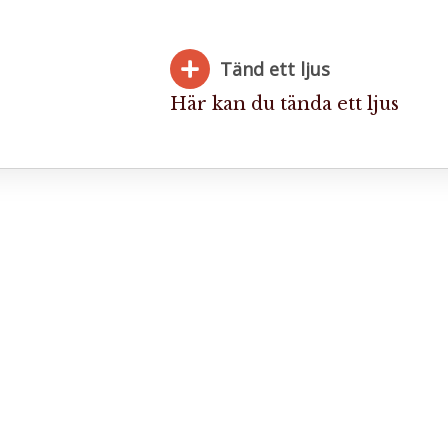
Tänd ett ljus
Här kan du tända ett ljus
Bifoga 
Jag har läst och accepterar villkore
Spara