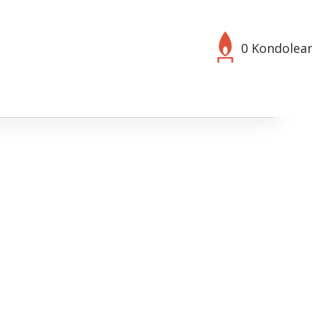
0 Kondolea
Välj bakgrund
Symbol
280
bild
n