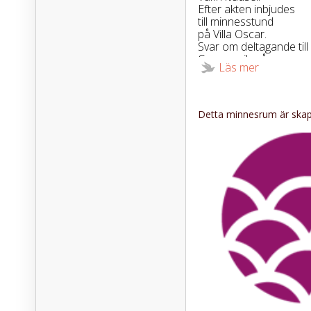
Efter akten inbjudes
till minnesstund
på Villa Oscar.
Svar om deltagande till
Ceremonibyrå
Läs mer
tel. 0455-196 00 eller 
den 6/4.
Detta minnesrum är skapa
Istället för blommor tä
Diabetesfonden.
Tänd ett ljus till minne a
amoria.se.