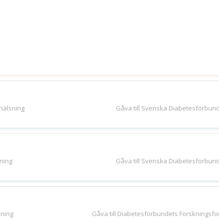
shälsning
Gåva till Svenska Diabetesförbun
ning
Gåva till Svenska Diabetesförbun
sning
Gåva till Diabetesförbundets Forskningsf