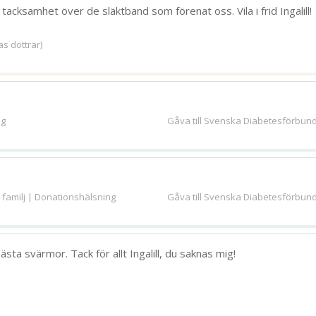
acksamhet över de släktband som förenat oss. Vila i frid Ingalill!
s döttrar)
280
bild
n
ng
Gåva till Svenska Diabetesförbun
amilj | Donationshälsning
Gåva till Svenska Diabetesförbun
bästa svärmor. Tack för allt Ingalill, du saknas mig!