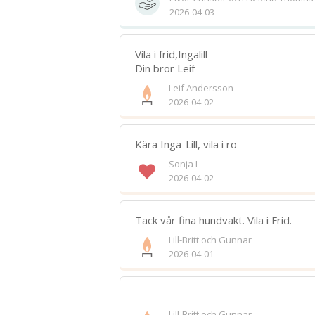
2026-04-03
Vila i frid,Ingalill
Din bror Leif
Leif Andersson
2026-04-02
Kära Inga-Lill, vila i ro
Sonja L
2026-04-02
Tack vår fina hundvakt. Vila i Frid.
Lill-Britt och Gunnar
2026-04-01
Lill-Britt och Gunnar