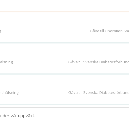
g
Gåva till Operation Sm
älsning
Gåva till Svenska Diabetesförbun
nshälsning
Gåva till Svenska Diabetesförbun
 under vår uppväxt.