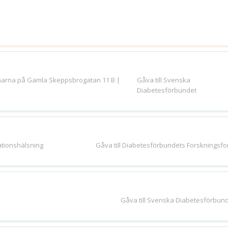
nnarna på Gamla Skeppsbrogatan 11 B |
Gåva till Svenska
Diabetesförbundet
ationshälsning
Gåva till Diabetesförbundets Forskningsf
Gåva till Svenska Diabetesförbun