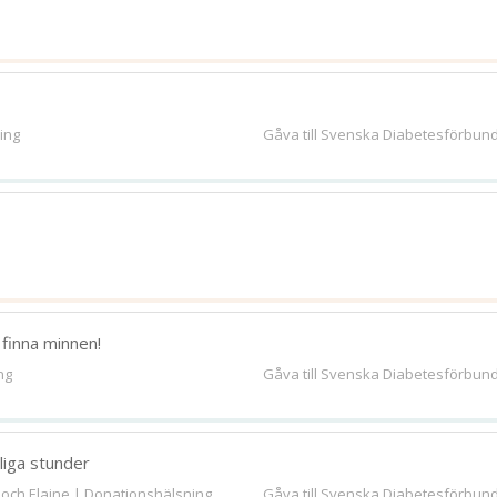
ing
Gåva till Svenska Diabetesförbun
 finna minnen!
ng
Gåva till Svenska Diabetesförbun
vliga stunder
 och Elaine | Donationshälsning
Gåva till Svenska Diabetesförbun