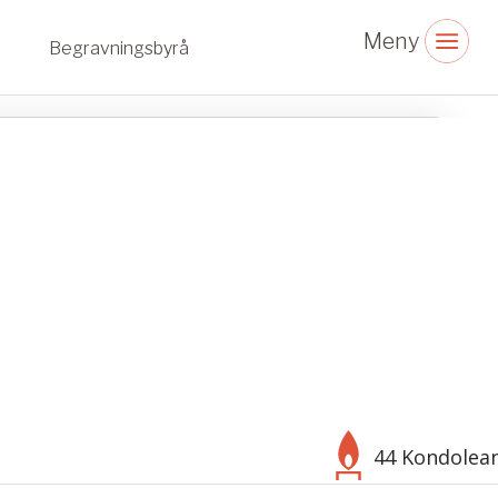
Begravningsbyrå
44 Kondolea
Välj bakgrund
Symbol