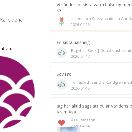
Vi sänder en sista varm hälsning med t
<3
Helena och Suezana (kusin Gunilla
 Karlskrona
2026-04-26
Bifoga 
via hemsidan senast
Jag har läst och accepterar villkore
En sista hälsning
t via:
Ragnhild Book | Donationshälsni
nk gärna på
Spara
2026-04-17
v Ingalill på
Sov i ro
Tomas och Sandra Rundgren med f
2026-04-15
Jag har alltid sagt att du är världens 
Kram Åsa
Åsa Fransson
2026-04-14