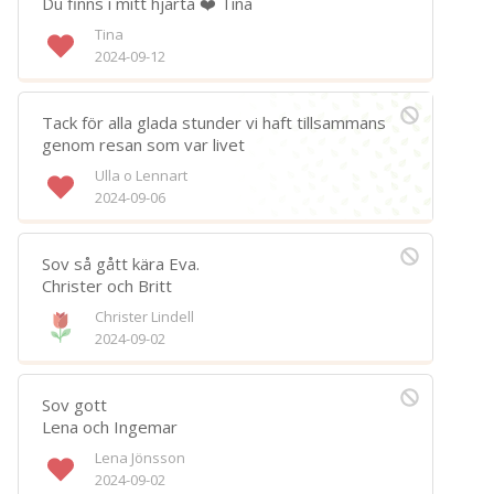
Du finns i mitt hjärta ❤️ Tina
Spara
Tina
2024-09-12
Välj bakgrund
Symbol
Tack för alla glada stunder vi haft tillsammans
genom resan som var livet
Ulla o Lennart
2024-09-06
Sov så gått kära Eva.
Christer och Britt
Christer Lindell
2024-09-02
Sov gott
Lena och Ingemar
Lena Jönsson
2024-09-02