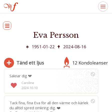
Eva Persson
1951-01-22
2024-08-16
Tänd ett ljus
12 Kondoleanser
Saknar dig 💔
Caroline
2024-10-10
280
Bifoga bild
Tack fina, fina Eva för all den värme och kärlek
Jag har läst och accepterar villkoren
du alltid spred omkring dig. ❤️