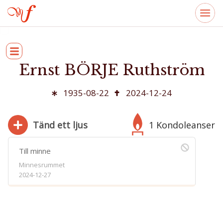
Ernst BÖRJE Ruthström
1935-08-22
2024-12-24
Tänd ett ljus
1 Kondoleanser
Till minne
Minnesrummet
2024-12-27
280
Bifoga bild
Jag har läst och accepterar villkoren