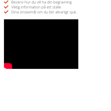
Beskriv hur du vill ha din begravning
Viktig information på ett ställe
Dina önskemål om du blir allvarligt sjuk.