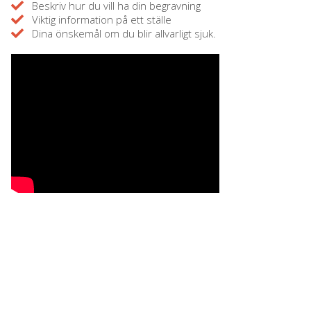
Beskriv hur du vill ha din begravning
Viktig information på ett ställe
Dina önskemål om du blir allvarligt sjuk.