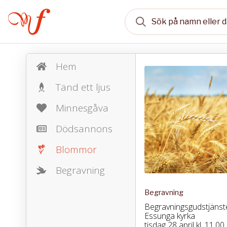
Hem
Tänd ett ljus
Minnesgåva
Dödsannons
Blommor
Begravning
Begravning
Begravningsgudstjänst
Essunga kyrka
tisdag 28 april kl. 11.00.