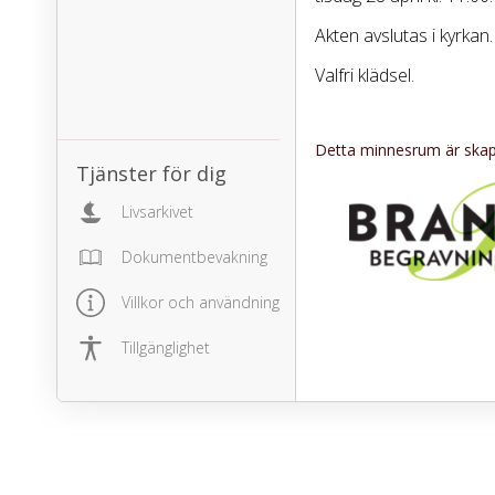
Akten avslutas i kyrkan.
Valfri klädsel.
Detta minnesrum är skapa
Tänk gärna på
Tjänster för dig
Cancerfonden
www.cf.se/minne
Livsarkivet
Dokumentbevakning
Villkor och användning
Tillgänglighet