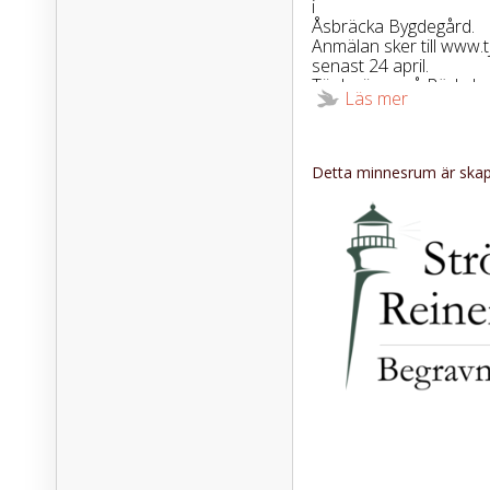
i
Åsbräcka Bygdegård.
Anmälan sker till www.
senast 24 april.
Tänk gärna på Röda kor
Läs mer
Detta minnesrum är skapa