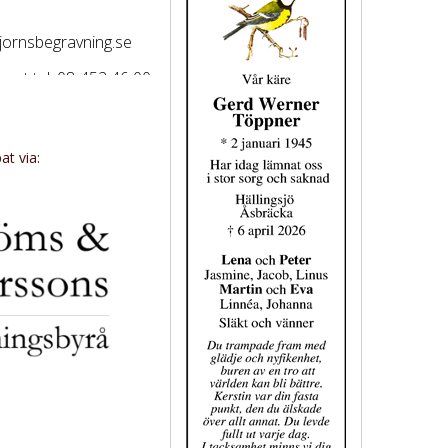
tjornsbegravning.se
set tel, 08-452 46 00
t via: