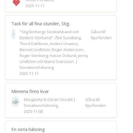
2025-11-11
Tack för all fina stunder, Stig.
"Stig Norbergs Sextitalsband och
Gåva till
Bodens Storband". Åke Sundberg,
Njurfonden
Thord Dahlkvist, Anders Unaeus,
Bennet Lindblom, Roger Andersson,
Roger Stenberg, Hasse Östlund, Jenny
Lindblom och Maria Svensson. |
Donationshälsning
2025-11-11
Minnena finns kvar
Margareta & Göran Osvald |
Gåva till
Donationshälsning
Njurfonden
2025-11-08
En sista hälsning