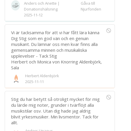
Anders och Anette |
Gåva till
Spara
Donationshälsning
Njurfonden
2025-11-12
Välj bakgrund
Symbol
Vi är tacksamma för att vi har fått lära känna
Dig Stig som en god vän och en genuin
musikant. Du lämnar oss men kvar finns alla
gemensamma minnen och musikaliska
upplevelser - Tack Stig
Herbert och Monica von Knorring Aldenbjörk,
Sala
Herbert Aldenbjörk
2025-11-11
Stig du har betytt så otroligt mycket för mig
du lärde mig noter, grunder i tvärflöjt alla
musikstilar osv. Utan dig hade jag aldrig
blivit yrkesmusiker. Min livsmentor. Tack för
allt.
Anders Unaeus