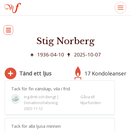
Stig Norberg
1936-04-10
2025-10-07
Tänd ett ljus
17 Kondoleanser
Tack för fin vänskap, vila i frid.
Ing-Britt och Bengt |
Gåva till
Donationshälsning
Njurfonden
280
2025-11-12
Bifoga bild
Jag har läst och accepterar villkoren
Tack för alla ljusa minnen