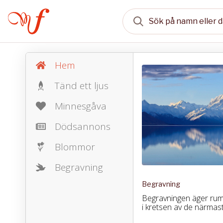
Hem
Tänd ett ljus
Minnesgåva
Dödsannons
Blommor
Begravning
Begravning
Begravningen äger ru
i kretsen av de närmast