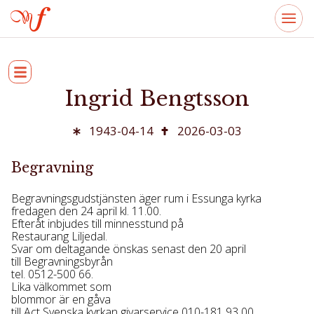
Ingrid Bengtsson
1943-04-14
2026-03-03
Begravning
Begravningsgudstjänsten äger rum i Essunga kyrka
fredagen den 24 april kl. 11.00.
Efteråt inbjudes till minnesstund på
Restaurang Liljedal.
Svar om deltagande önskas senast den 20 april
till Begravningsbyrån
tel. 0512-500 66.
Lika välkommet som
blommor är en gåva
till Act Svenska kyrkan givarservice 010-181 93 00.