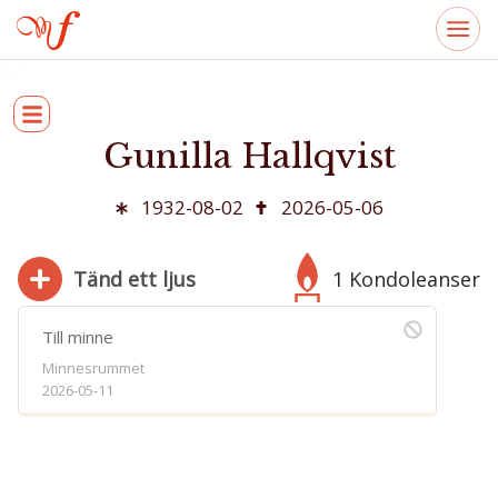
Gunilla Hallqvist
1932-08-02
2026-05-06
Tänd ett ljus
1 Kondoleanser
Till minne
Minnesrummet
2026-05-11
280
Bifoga bild
Jag har läst och accepterar villkoren