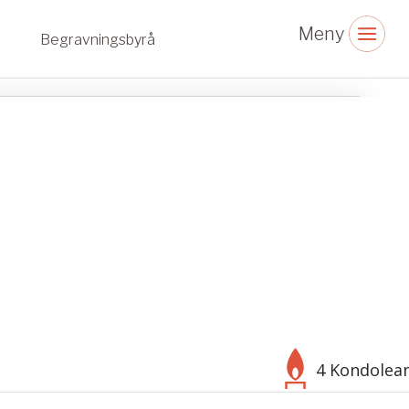
Begravningsbyrå
4 Kondolea
Välj bakgrund
Symbol