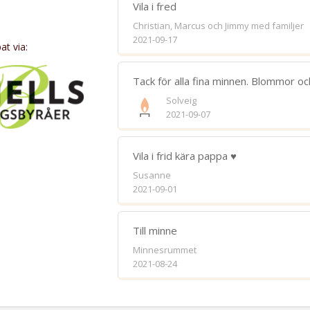
Vila i fred
Christian, Marcus och Jimmy med familjer
2021-09-17
t via:
Bifoga 
Tack för alla fina minnen. Blommor och 
Jag har läst och accepterar villkore
Solveig
2021-09-07
Spara
Vila i frid kära pappa ♥️
Susanne
2021-09-01
Till minne
Minnesrummet
2021-08-24