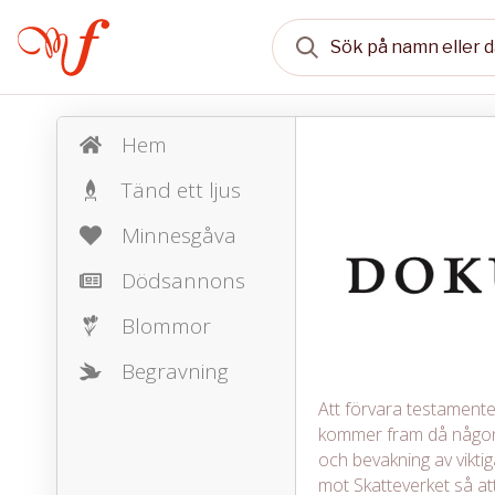
Hem
Tänd ett ljus
Minnesgåva
Dödsannons
Blommor
Begravning
Att förvara testamente, 
kommer fram då någon 
och bevakning av vikt
mot Skatteverket så att