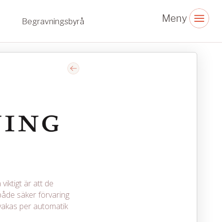
Begravningsbyrå
viktigt är att de
åde säker förvaring
vakas per automatik