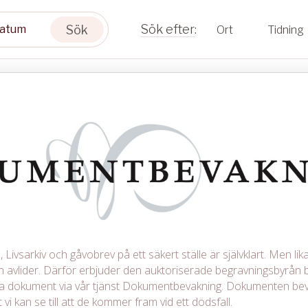
Sök
Ort
Tidning
Livsarkiv och gåvobrev på ett säkert ställe är självklart. Men lika 
avlider. Därför erbjuder den auktoriserade begravningsbyrån b
iga dokument via vår tjänst Dokumentbevakning. Dokumenten be
 vi kan se till att de kommer fram vid ett dödsfall.