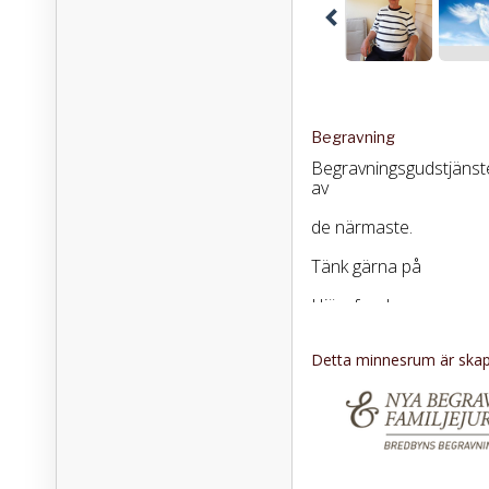
Begravning
Begravningsgudstjänste
av
de närmaste.
Tänk gärna på
Hjärnfonden.
Detta minnesrum är skapa
Tack till personalen på
Blåbär.