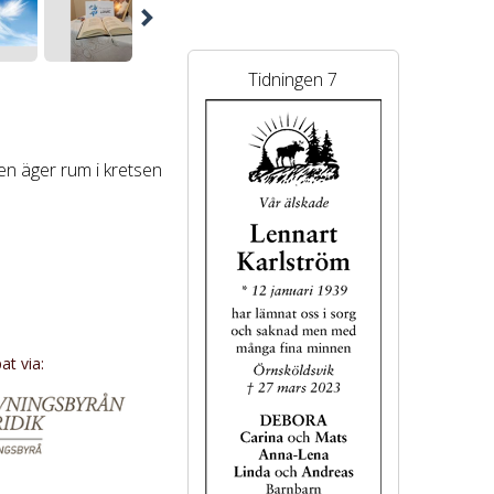
Tidningen 7
n äger rum i kretsen
t via:
 Prästbordet avd.