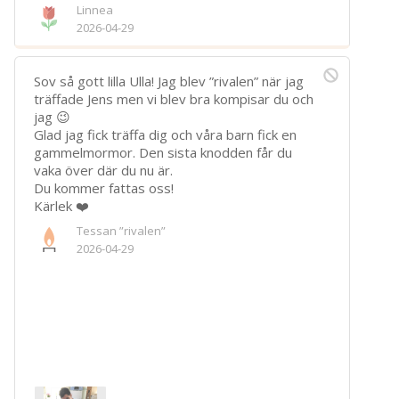
Linnea
Spara
2026-04-29
Välj bakgrund
Symbol
Sov så gott lilla Ulla! Jag blev ”rivalen” när jag
träffade Jens men vi blev bra kompisar du och
jag 😉
Glad jag fick träffa dig och våra barn fick en
gammelmormor. Den sista knodden får du
vaka över där du nu är.
Du kommer fattas oss!
Kärlek ❤️
Tessan ”rivalen”
2026-04-29