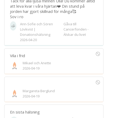
Tack för alla ljusa minnen Ulla! Du kommer alltid
att leva kvar i våra hjärtan❤️ Din stund på
jorden har gjort skillnad för många🥰
Sov i ro
Ann-Sofie och Sören
Gåva till
Lövkvist |
Cancerfonden -
Donationshälsning
Älskar du livet
2026-04-20
Vila i frid
Mikael och Anette
2026-04-19
Margareta Berglund
2026-04-19
En sista hälsning