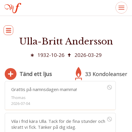
Ulla-Britt Andersson
1932-10-26
2026-03-29
Tänd ett ljus
33 Kondoleanser
Grattis på namnsdagen mamma!
Thomas
2026-07-04
280
Bifoga bild
Vila i frid kära Ulla. Tack för de fina stunder och
Jag har läst och accepterar villkoren
skratt vi fick. Tänker på dig idag.