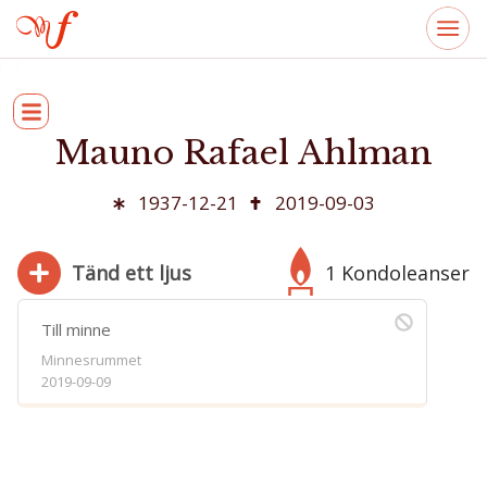
Mauno Rafael Ahlman
1937-12-21
2019-09-03
Tänd ett ljus
1 Kondoleanser
Till minne
Minnesrummet
2019-09-09
280
Bifoga bild
Jag har läst och accepterar villkoren