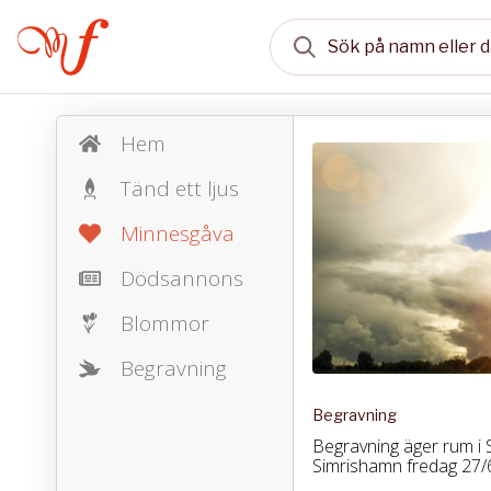
Hem
Tänd ett ljus
Minnesgåva
Dödsannons
Blommor
Begravning
Begravning
Begravning äger rum i S
Simrishamn fredag 27/6 