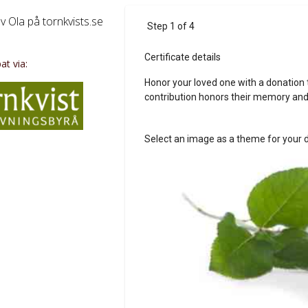
av Ola på tornkvists.se
t via: