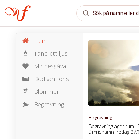
Hem
Tänd ett ljus
Minnesgåva
Dödsannons
Blommor
Begravning
Begravning
Begravning äger rum i S
Simrishamn fredag 27/6 