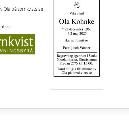
av Ola på tornkvists.se
t via: