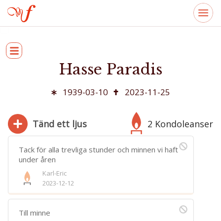
Hasse Paradis
1939-03-10
2023-11-25
Tänd ett ljus
2 Kondoleanser
Tack för alla trevliga stunder och minnen vi haft
under åren
Karl-Eric
280
2023-12-12
Bifoga bild
Jag har läst och accepterar villkoren
Till minne