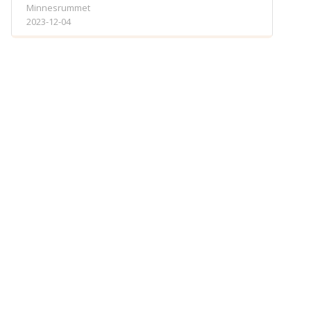
Minnesrummet
Spara
2023-12-04
Välj bakgrund
Symbol