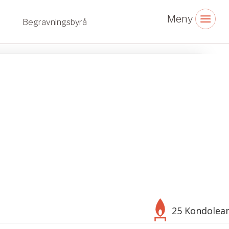
Begravningsbyrå
25 Kondolea
Välj bakgrund
Symbol