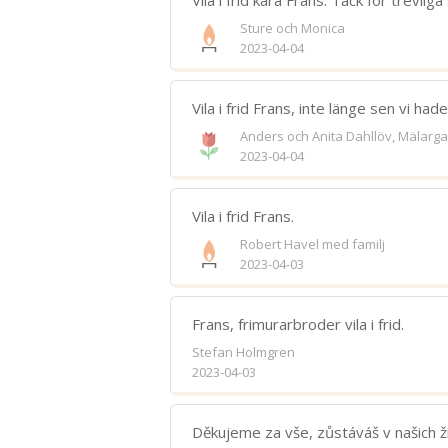
Vila i frid kära Frans. Tack för trevlig
Sture och Monica
2023-04-04
Vila i frid Frans, inte länge sen vi had
Anders och Anita Dahllöv, Mälarg
2023-04-04
Vila i frid Frans.
Robert Havel med familj
2023-04-03
Frans, frimurarbroder vila i frid.
Stefan Holmgren
2023-04-03
Děkujeme za vše, zůstáváš v našich ž