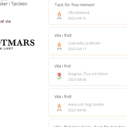
er i Tjeckien.
Tack för fina minnen!
Ulla Mailund
2023-04-15
t via:
Bifoga 
Vila i frid!
Jag har läst och accepterar villkore
Gabriella Lindholm
2023-04-11
Spara
Vila i frid
Magnus, Åsa och Elvira
2023-04-06
Vila i frid!
Anita och Stig Sandin
2023-04-06