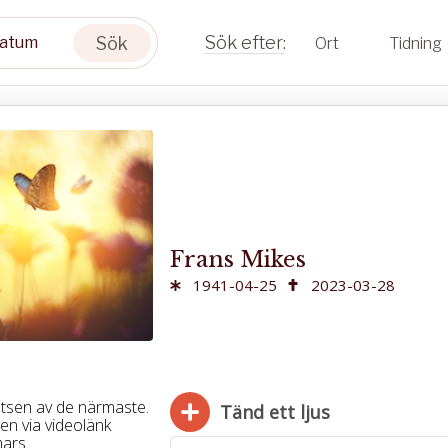
Sök
Ort
Tidning
Frans Mikes
1941-04-25
2023-03-28
etsen av de närmaste.
Tänd ett ljus
gen via videolänk
ars.