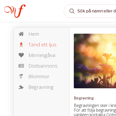
Hem
Tänd ett ljus
Minnesgåva
Dödsannons
Blommor
Begravning
Begravning
Begravningen sker i kr
För att följa begravnin
vänligen kontakta Götm