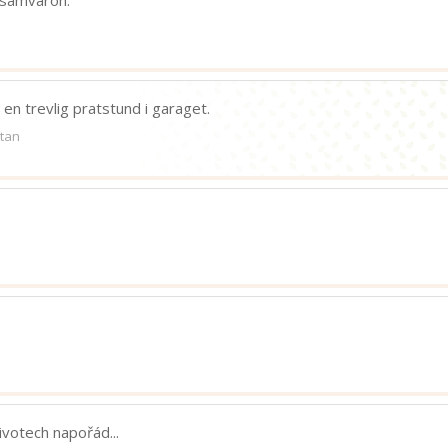
a samvaron.
e en trevlig pratstund i garaget.
atan
ivotech napořád...