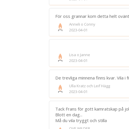
För oss grannar kom detta helt oväntat
Anneli o Conny
2023-04-01
Lisa o Janne
2023-04-01
De trevliga minnena finns kvar. Vila i fr
Ulla Kratz och Leif Hägg
2023-04-01
Tack Frans för gott kamratskap på job
Blott en dag...
Må du vila tryggt och stilla
OVE WILDER