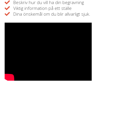
Beskriv hur du vill ha din begravning
Viktig information på ett ställe
Dina önskemål om du blir allvarligt sjuk.