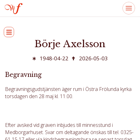
Börje Axelsson
1948-04-22
2026-05-03
Begravning
Begravningsgudstjänsten äger rum i Östra Frölunda kyrka
torsdagen den 28 maj kl. 11.00.
Efter avsked vid graven inbjudes till minnesstund i
Medborgarhuset. Svar om deltagande önskas till tel. 0325-
61 15 17 eller via kindsbegravningsbyra.se senast torsdag