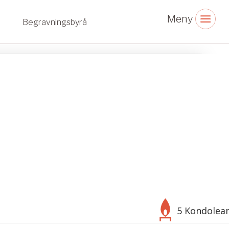
Begravningsbyrå
5 Kondolea
Välj bakgrund
Symbol