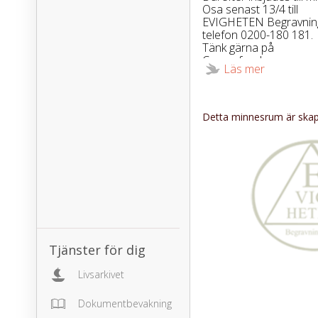
Osa senast 13/4 till
EVIGHETEN Begravnin
telefon 0200-180 181.
Tänk gärna på
Cancerfonden
Läs mer
tel.010-199 10 10 eller
Barncancerfonden
tel. 020-90 20 90.
Detta minnesrum är skapa
Tjänster för dig
Livsarkivet
Dokumentbevakning