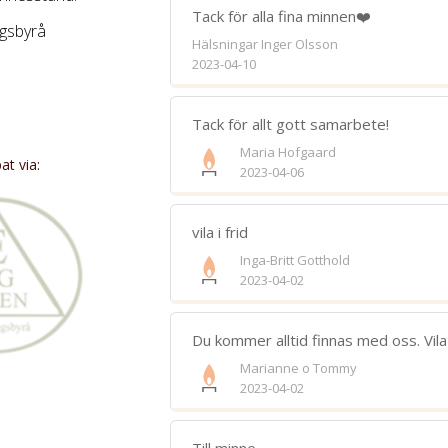
Tack för alla fina minnen❤️
gsbyrå
Hälsningar Inger Olsson
2023-04-10
Bifoga 
Tack för allt gott samarbete!
Jag har läst och accepterar villkore
Maria Hofgaard
t via:
2023-04-06
Spara
vila i frid
Inga-Britt Gotthold
2023-04-02
Du kommer alltid finnas med oss. Vila i
Marianne o Tommy
2023-04-02