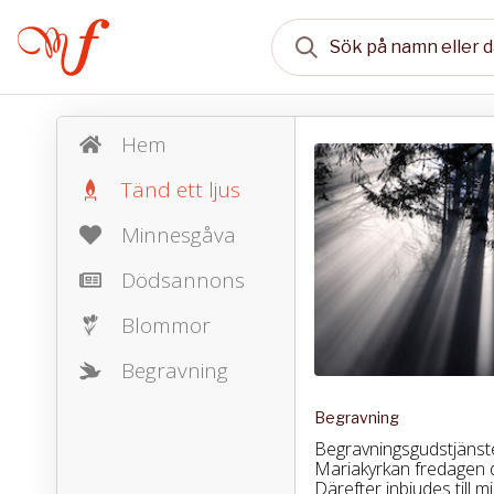
Hem
Tänd ett ljus
Minnesgåva
Dödsannons
Blommor
Begravning
Begravning
Begravningsgudstjänst
Mariakyrkan fredagen de
Därefter inbjudes till 