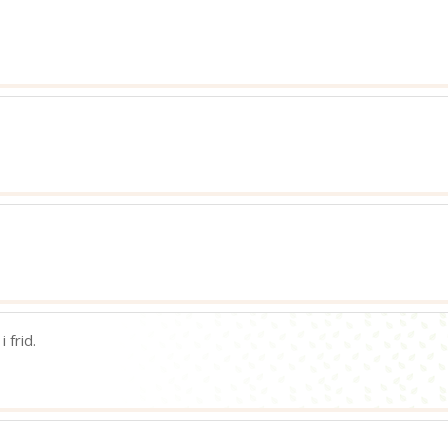
280
bild
n
 frid.